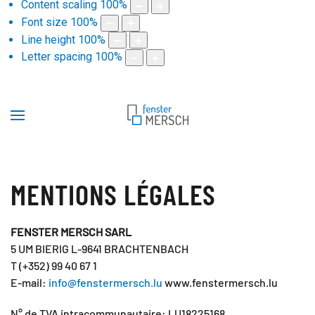
Content scaling
100
%
Font size
100
%
Line height
100
%
Letter spacing
100
%
MENTIONS LÉGALES
FENSTER MERSCH SARL
5 UM BIERIG L-9641 BRACHTENBACH
T (+352) 99 40 67 1
E-mail:
info@fenstermersch.lu
www.fenstermersch.lu
N° de TVA intracommunautaire: LU18225168