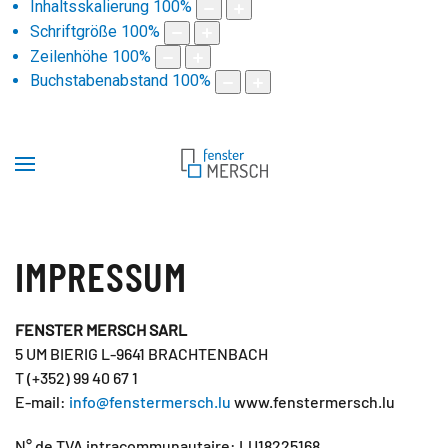
Inhaltsskalierung
100
%
Schriftgröße
100
%
Zeilenhöhe
100
%
Buchstabenabstand
100
%
IMPRESSUM
FENSTER MERSCH SARL
5 UM BIERIG L-9641 BRACHTENBACH
T (+352) 99 40 67 1
E-mail:
info@fenstermersch.lu
www.fenstermersch.lu
N° de TVA intracommunautaire: LU18225168