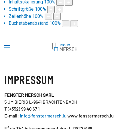
Inhaltsskalierung
100
%
Schriftgröße
100
%
Zeilenhöhe
100
%
Buchstabenabstand
100
%
IMPRESSUM
FENSTER MERSCH SARL
5 UM BIERIG L-9641 BRACHTENBACH
T (+352) 99 40 67 1
E-mail:
info@fenstermersch.lu
www.fenstermersch.lu
N° de TVA intracommunautaire: LU18225168