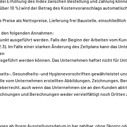
ei Erhöhung des Index zwischen Bestellung und Zahlung könne
 (über 10 %) wird der Betrag des Kostenvoranschlags automatisc
e Preise als Nettopreise, Lieferung frei Baustelle, einschließli
uf den folgenden Annahmen:
punkt ausgeführt werden. Falls der Beginn der Arbeiten vom Ku
2.3). Im Falle einer starken Änderung des Zeitplans kann das 
sen
geführt werden können. Das Unternehmen haftet nicht für Unter
rheits-, Gesundheits- und Hygienevorschriften gewährleistet u
n alle vom Unternehmen erstellten Abbildungen, Zeichnungen,
errecht, auch wenn das Unternehmen sie an den Kunden abtritt
chnungen und Berechnungen weder vervielfältigt noch Dritten
gen ab ihrem Ausstellungsdatum in bar zahlbar, ohne Skonto od